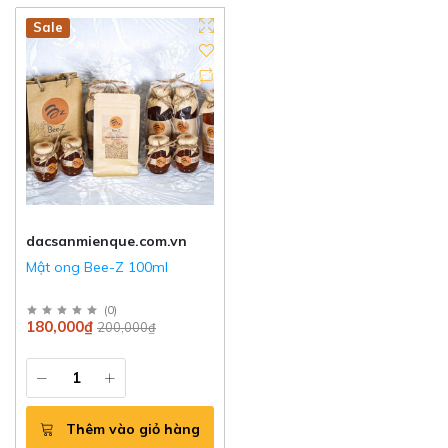
New
Sale
dacsanmienque.com.vn
Mật ong Bee-Z 100ml
(
0
)
180,000₫
200,000₫
Thêm vào giỏ hàng