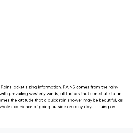
ic Rains jacket sizing information. RAINS comes from the rainy
th prevailing westerly winds; all factors that contribute to an
omes the attitude that a quick rain shower may be beautiful, as
 whole experience of going outside on rainy days, issuing an