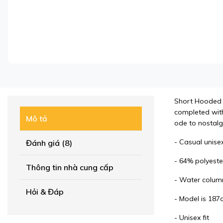
Short Hooded Co
completed with
Mô tả
ode to nostalgi
- Casual unisex
Đánh giá (8)
- 64% polyeste
Thông tin nhà cung cấp
- Water colum
Hỏi & Đáp
- Model is 187
- Unisex fit