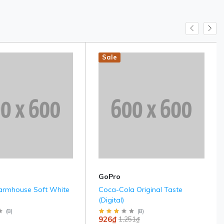
Sale
GoPro
armhouse Soft White
Coca-Cola Original Taste
(Digital)
(
8
)
(
8
)
926₫
1,251₫