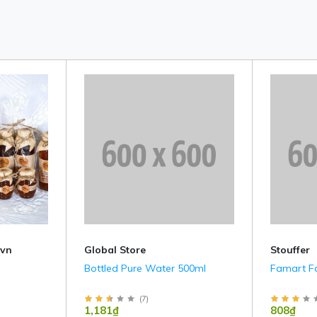
.vn
Global Store
Stouffer
Bottled Pure Water 500ml
Famart F
(
7
)
1,181₫
808₫