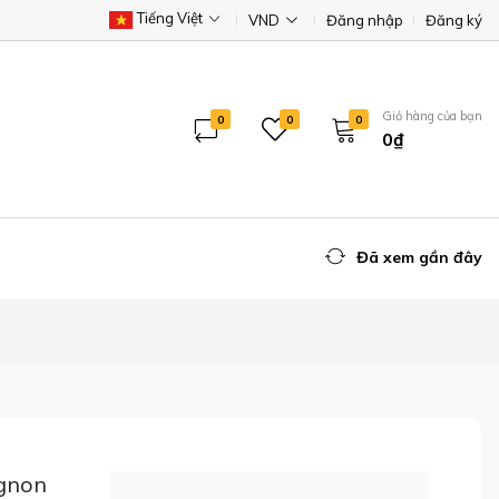
Tiếng Việt
VND
Đăng nhập
Đăng ký
Giỏ hàng của bạn
0
0
0
0₫
Đã xem gần đây
ignon