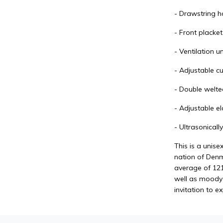
- Drawstring h
- Front placke
- Ventilation u
- Adjustable cu
- Double welte
- Adjustable e
- Ultrasonical
This is a unise
nation of Denm
average of 121
well as moody- 
invitation to e