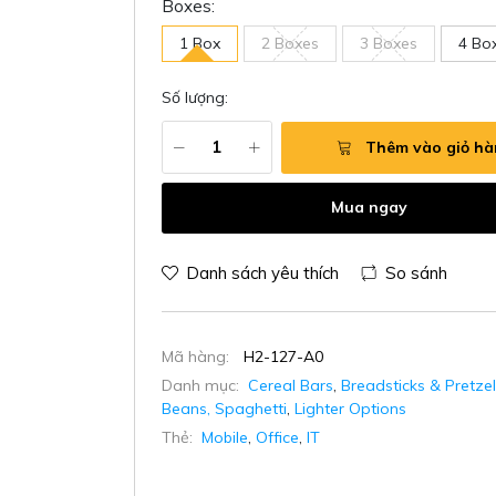
Boxes:
1 Box
2 Boxes
3 Boxes
4 Bo
Số lượng:
Thêm vào giỏ h
Mua ngay
Danh sách yêu thích
So sánh
Mã hàng:
H2-127-A0
Danh mục:
Cereal Bars
,
Breadsticks & Pretzel
Beans, Spaghetti
,
Lighter Options
Thẻ:
Mobile
,
Office
,
IT