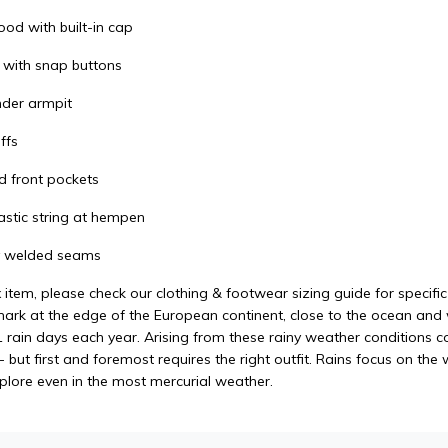
ood with built-in cap
t with snap buttons
nder armpit
ffs
d front pockets
lastic string at hempen
ly welded seams
x item, please check our clothing & footwear sizing guide for specif
ark at the edge of the European continent, close to the ocean and wi
 rain days each year. Arising from these rainy weather conditions c
but first and foremost requires the right outfit. Rains focus on the
xplore even in the most mercurial weather.