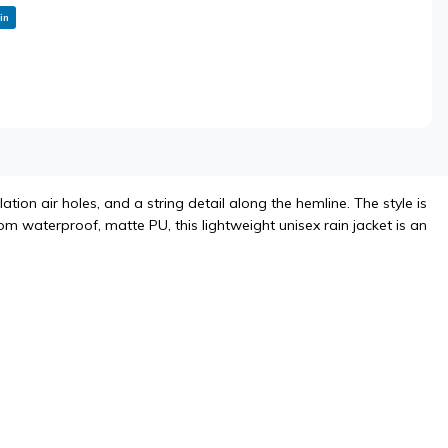
in
tion air holes, and a string detail along the hemline. The style is
m waterproof, matte PU, this lightweight unisex rain jacket is an