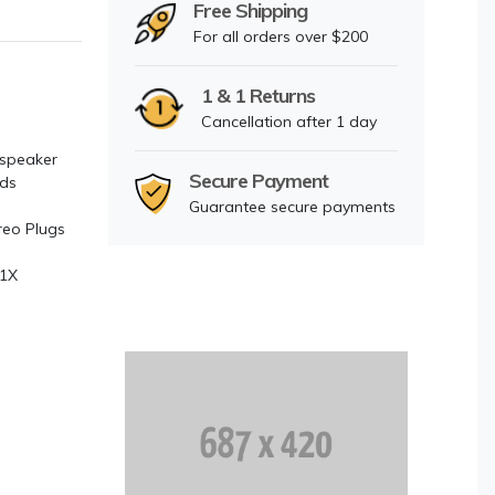
Free Shipping
For all orders over $200
1 & 1 Returns
Cancellation after 1 day
 speaker
Secure Payment
rds
Guarantee secure payments
reo Plugs
 1X