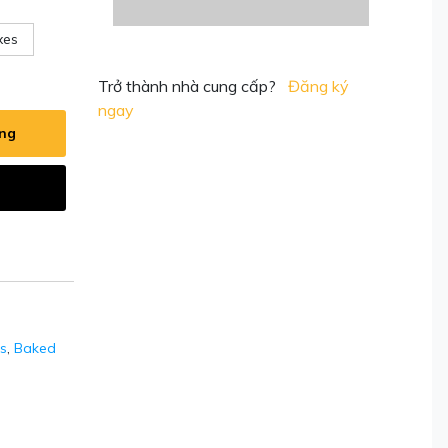
xes
Trở thành nhà cung cấp?
Đăng ký
ngay
àng
s
,
Baked