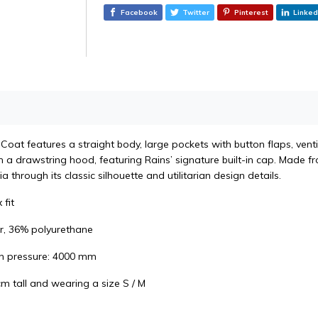
Facebook
Twitter
Pinterest
Linked
at features a straight body, large pockets with button flaps, ventila
 a drawstring hood, featuring Rains’ signature built-in cap. Made fro
a through its classic silhouette and utilitarian design details.
 fit
r, 36% polyurethane
n pressure: 4000 mm
cm tall and wearing a size S / M