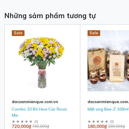
Những sảm phẩm tương tự
Hot
New
Sale
New
Sale
dacsanmienque.com.vn
dacsanmienque.com
Combo 10 Bó Hoa Cúc Rossi
Mật ong Bee-Z 100ml
Mix
(
0
)
(
0
)
720,000₫
180,000₫
780,000₫
200,000₫