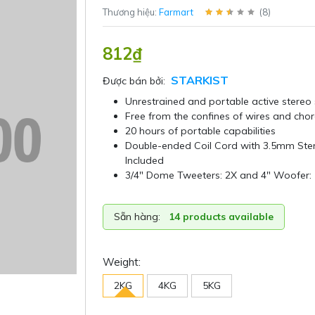
Thương hiệu:
Farmart
(
8
)
812₫
STARKIST
Được bán bởi:
Unrestrained and portable active stereo
Free from the confines of wires and cho
20 hours of portable capabilities
Double-ended Coil Cord with 3.5mm Ste
Included
3/4″ Dome Tweeters: 2X and 4″ Woofer:
Sẵn hàng:
14 products available
Weight:
2KG
4KG
5KG